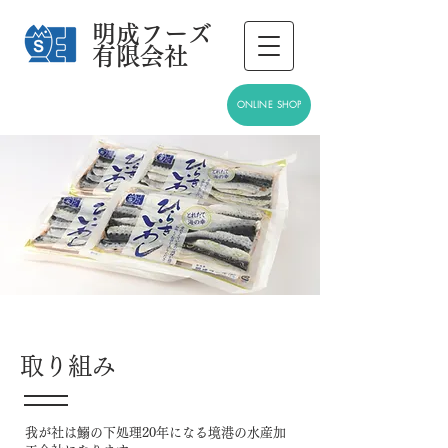
​明成フーズ
有限会社
ONLINE SHOP
​取り組み
我が社は鰯の下処理20年になる境港の水産加